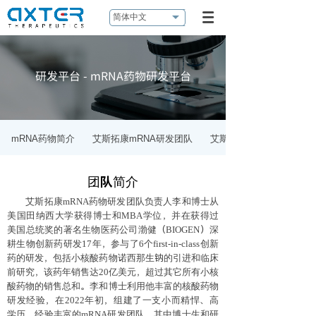
简体中文
研发平台
- mRNA药物研发平台
mRNA药物简介
艾斯拓康mRNA研发团队
艾斯拓康mRNA药物研究
团队简介
艾斯拓康mRNA药物研发团队负责人李和博士从
美国田纳西大学获得博士和MBA学位，并在获得过
美国总统奖的著名生物医药公司渤健（BIOGEN）深
耕生物创新药研发17年，参与了6个first-in-class创新
药的研发，包括小核酸药物诺西那生钠的引进和临床
前研究，该药年销售达20亿美元，超过其它所有小核
酸药物的销售总和。李和博士利用他丰富的核酸药物
研发经验，在2022年初，组建了一支小而精悍、高
学历、经验丰富的mRNA研发团队，其中博士生和研