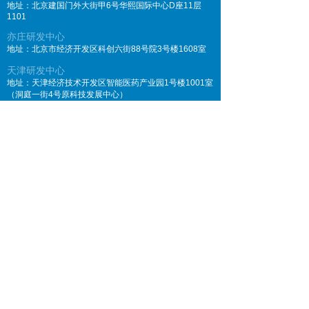
地址：北京建国门外大街甲6号华熙国际中心D座11层
1101
亦庄研发中心
地址：北京市经济开发区科创六街88号院3号楼1608室
天津研发中心
地址：天津经济技术开发区智能医药产业园1号楼1001室
（洞庭一街4号原科技发展中心）
咨询热线
电话：010-65120010
产品、合作联系
邮箱：
cooperation@axtertx.com
其它联系
邮箱：
contact@axtertx.com