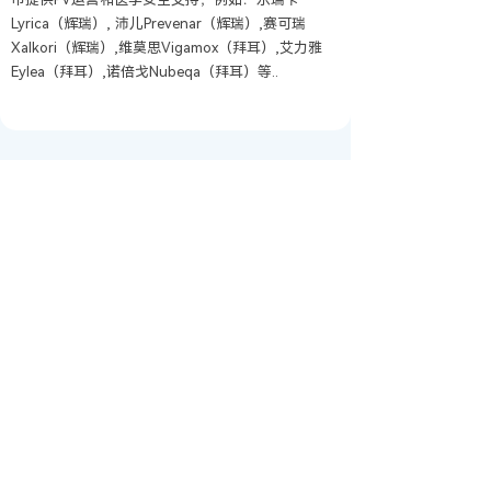
Lyrica（辉瑞）, 沛儿Prevenar（辉瑞）,赛可瑞
Xalkori（辉瑞）,维莫思Vigamox（拜耳）,艾力雅
Eylea（拜耳）,诺倍戈Nubeqa（拜耳）等..
总部办公室
地址：北京建国门外大街甲6号华熙国际中心D座11层
1101
亦庄研发中心
地址：北京市经济开发区科创六街88号院3号楼1608室
天津研发中心
地址：天津经济技术开发区智能医药产业园1号楼1001室
（洞庭一街4号原科技发展中心）
咨询热线
电话：010-65120010
产品、合作联系
邮箱：
cooperation@axtertx.com