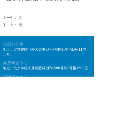
上一个：
无
下一个：
无
总部办公室
地址：北京建国门外大街甲6号华熙国际中心D座11层
1101
亦庄研发中心
地址：北京市经济开发区科创六街88号院3号楼1608室
天津研发中心
地址：天津经济技术开发区智能医药产业园1号楼1001室
（洞庭一街4号原科技发展中心）
咨询热线
电话：010-65120010
产品、合作联系
邮箱：
cooperation@axtertx.com
其它联系
邮箱：
contact@axtertx.com