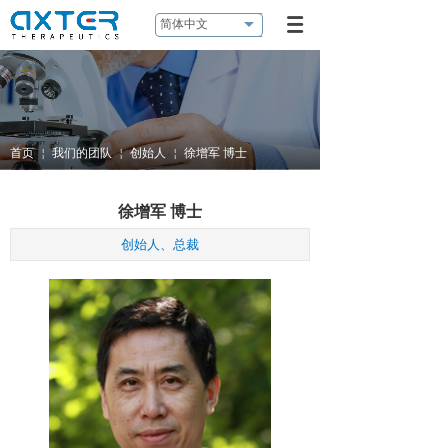
简体中文
首页
￤
我们的团队
￤
创始人
￤
徐增军 博士
徐增军 博士
创始人、总裁